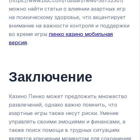
(https://www.bbc.com/russian/news-56752301)
можно найти статьи о влиянии азартных игр
на психическому здоровье, что акцентирует
внимание на важности контроля и поддержки
во время игры
пинко казино мобильная
версия
.
Заключение
Казино Пинко может предложить множество
развлечений, однако важно помнить, что
азартные игры также несут риски. Умение
управлять своими эмоциями и финансами, а
также поиск помощи в трудных ситуациях
является ключевым моментом для сохранения