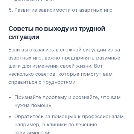
Развитие зависимости от азартных игр.
Советы по выходу из трудной
ситуации
Если вы оказались в сложной ситуации из-за
азартных игр, важно предпринять разумные
шаги для изменения своей жизни. Вот
несколько советов, которые помогут вам
справиться с трудностями:
Признайте проблему и осознайте, что вам
нужна помощь;
Обратитесь за помощью к профессионалам,
например, в клиники по лечению
зависимостей;