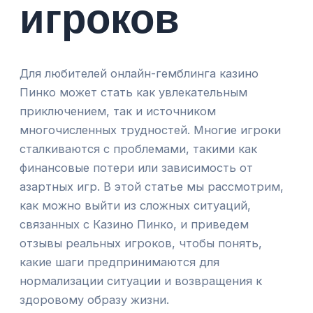
игроков
Для любителей онлайн-гемблинга казино
Пинко может стать как увлекательным
приключением, так и источником
многочисленных трудностей. Многие игроки
сталкиваются с проблемами, такими как
финансовые потери или зависимость от
азартных игр. В этой статье мы рассмотрим,
как можно выйти из сложных ситуаций,
связанных с Казино Пинко, и приведем
отзывы реальных игроков, чтобы понять,
какие шаги предпринимаются для
нормализации ситуации и возвращения к
здоровому образу жизни.