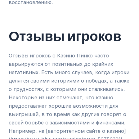
восстановлению.
Отзывы игроков
Отзывы игроков о Казино Пинко часто
варьируются от позитивных до крайних
негативных. Есть много случаев, когда игроки
делятся своими историями о победах, а также
о трудностях, с которыми они сталкивались.
Некоторые из них отмечают, что казино
предоставляет хорошие возможности для
выигрышей, в то время как другие говорят о
своей борьбе с зависимостями и финансами.
Например, на [авторитетном сайте о казино]