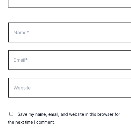
Name*
Email*
Website
Save my name, email, and website in this browser for
the next time I comment.