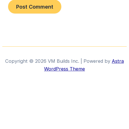
Copyright © 2026 VM Builds Inc. | Powered by
Astra
WordPress Theme