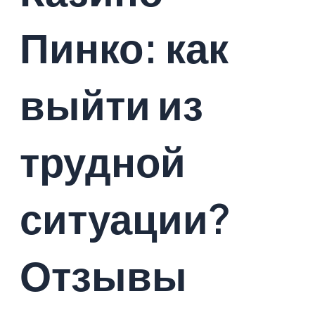
Пинко: как
выйти из
трудной
ситуации?
Отзывы