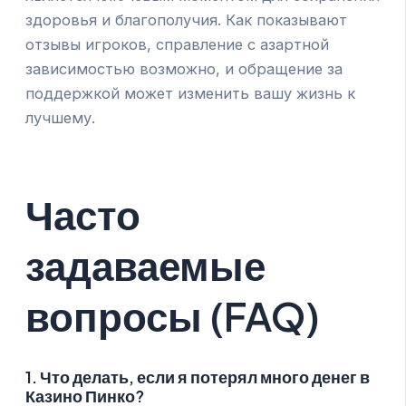
здоровья и благополучия. Как показывают
отзывы игроков, справление с азартной
зависимостью возможно, и обращение за
поддержкой может изменить вашу жизнь к
лучшему.
Часто
задаваемые
вопросы (FAQ)
1. Что делать, если я потерял много денег в
Казино Пинко?