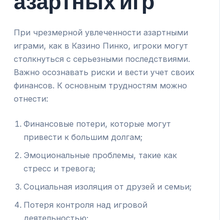
азартных игр
При чрезмерной увлеченности азартными
играми, как в Казино Пинко, игроки могут
столкнуться с серьезными последствиями.
Важно осознавать риски и вести учет своих
финансов. К основным трудностям можно
отнести:
Финансовые потери, которые могут
привести к большим долгам;
Эмоциональные проблемы, такие как
стресс и тревога;
Социальная изоляция от друзей и семьи;
Потеря контроля над игровой
деятельностью;